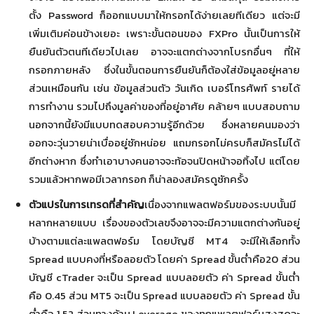
ตั้ง Password ก็ออกแบบมาให้กรอกได้ง่ายเลยทีเดียว แต่จะมี
เพิ่มเติมค่อนข้างเยอะ เพราะขั้นตอนของ FXPro นั้นเป็นการให้
ยืนยันตัวตนทีเดียวไปเลย อาจจะแตกต่างจากโบรกอื่นๆ ที่ให้
กรอกภายหลัง ซึ่งในขั้นตอนการยืนยันก็ต้องใส่ข้อมูลอยู่หลาย
ส่วนเหมือนกัน เช่น ข้อมูลส่วนตัว วันเกิด เบอร์โทรศัพท์ รายได้
การทำงาน รวมไปถึงมูลค่าของที่อยู่อาศัย คล้ายๆ แบบสอบถาม
นอกจากนี้ยังมีแบบทดสอบความรู้อีกด้วย ซึ่งหลายคนมองว่า
ออกจะวุ่นวายน่าเบื่ออยู่ซักหน่อย แถมกรอกไม่ครบก็สมัครไม่ได้
อีกต่างหาก ซึ่งทำเอาบางคนอาจจะท้อจนปิดหน้าจอทิ้งไป แต่โดย
รวมแล้วหากพอมีเวลากรอก ก็น่าลองสมัครดูซักครั้ง
ตัวแปรในการเทรดที่สำคัญ
เนื่องจากแพลตฟอร์มของระบบนั้นมี
หลากหลายแบบ เรื่องของตัวเลขจึงอาจจะมีความแตกต่างกันอยู่
บ้างตามแต่ละแพลตฟอร์ม โดยบัญชี MT4 จะมีให้เลือกทั้ง
Spread แบบคงที่หรือลอยตัว โดยค่า Spread ขั้นต่ำคือ20 ส่วน
บัญชี cTrader จะเป็น Spread แบบลอยตัว ค่า Spread ขั้นต่ำ
คือ 0.45 ส่วน MT5 จะเป็น Spread แบบลอยตัว ค่า Spread ขั้น
ต่ำคือ 1.52 ส่วนทางด้าน Leverage ของทุกแพลตฟอร์มสูงสุดจะ