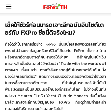
เช็คให้ชัวร์ก่อนเทรดเจาะลึกฉบับอินไซด์เด
อร์กับ
FXPro
ชื่อนี้ดีจริงไหม
?
ถือได้ว่าโบรกเกอร์อย่าง FxPro นั้นมีชื่อเสียงพอตัวเลยทีเดียว
เพราะไม่ว่าจะหาข้อมูลหรือหารีวิวที่เกี่ยวกับ FxPro ทั้งภาษาไทย
หรือภาษาอังกฤษต่างก็ค้นหาเจอได้ง่ายๆ ที่สำคัญในหน้าเว็บ
เทรดหลักนั้นยังเคลมไว้อีกด้วยว่า “Trade with the world’s #1
broker!” ซึ่งแปลว่า “คุณกำลังเทรดอยู่กับโบรคเกอร์อันดับหนึ่ง
ของโลกเลยทีเดียว” แถมทางระบบเองยังเคลมอีกด้วยว่าใช้เวลา
ในการซื้อขายรวดเร็วมากๆ ที่สำคัญโบรกเกอร์เจ้านี้ยังมี
พันธมิตรและเป็นสปอนเซอร์กับองค์กรระดับโลก ไม่ว่าจะเป็นทีม
แข่งรถ Mclaren F1 หรือ Yacht Club de Monaco ดังนั้นต้อง
มาลัดเลาะเจาะลึกกับข้อมูลของ FXPro กันดูว่าคุ้มค่าและน่า
ทดลองใช้บริการตามคำเคลมหรือไม่!