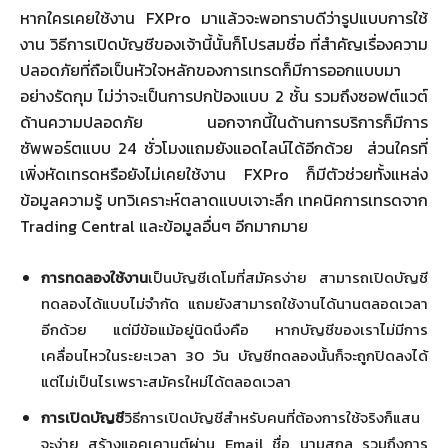
หากใครเคยใช้งาน FXPro มาแล้วจะพอทราบดีว่ารูปแบบการใช้
งาน วิธีการเปิดบัญชีของเจ้านี้นั้นก็โปรสมชื่อ ที่สำคัญเรื่องความ
ปลอดภัยที่ถือเป็นหัวใจหลักของการเทรดก็มีการออกแบบมา
อย่างรัดกุม ไม่ว่าจะเป็นการปกป้องแบบ 2 ชั้น รวมถึงซอฟต์แวต์
ด้านความปลอดภัย นอกจากนี้ในด้านการบริการก็มีการ
ซัพพอร์ตแบบ 24 ชั่วโมงแถมยังแอดไลน์ได้อีกด้วย ส่วนใครที่
เพิ่งหัดเทรดหรือยังไม่เคยใช้งาน FXPro ก็มีตัวช่วยทั้งแหล่ง
ข้อมูลความรู้ บทวิเคราะห์ตลาดแบบเจาะลึก เทคนิคการเทรดจาก
Trading Central และข้อมูลอื่นๆ อีกมากมาย
การทดลองใช้งาน
เป็นบัญชีเดโมที่สมัครง่าย สามารถเปิดบัญชี
ทดลองได้แบบไม่จำกัด แถมยังสามารถใช้งานได้นานตลอดเวลา
อีกด้วย แต่มีข้อแม้อยู่นิดนึงคือ หากบัญชีของเราไม่มีการ
เคลื่อนไหวในระยะเวลา 30 วัน บัญชีทดลองนั้นก็จะถูกปิดลงได้
แต่ไม่เป็นไรเพราะสมัครใหม่ได้ตลอดเวลา
การเปิดบัญชี
วิธีการเปิดบัญชีสำหรับคนที่ต้องการใช้จริงก็แสน
จะง่าย สร้างแอคเคานต์ผ่าน Email ชื่อ นามสกุล รวมถึงการ