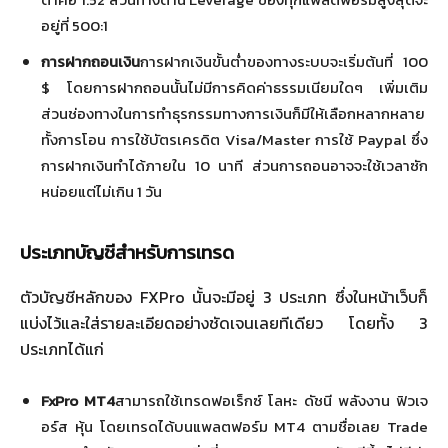
อยู่ที่ 500:1
การฝากถอนเงิน
การฝากเงินขั้นต่ำของทางระบบจะเริ่มต้นที่ 100
$ โดยการฝากถอนนั้นไม่มีการคิดค่าธรรมเนียมใดๆ เพิ่มเติม
ส่วนช่องทางในการทำธุรกรรมทางการเงินก็มีให้เลือกหลากหลาย
ทั้งการโอน การใช้บัตรเครดิต Visa/Master การใช้ Paypal ซึ่ง
การฝากเงินทำได้ภายใน 10 นาที ส่วนการถอนอาจจะใช้เวลาซัก
หน่อยแต่ไม่เกิน 1 วัน
ประเภทบัญชีสำหรับการเทรด
ตัวบัญชีหลักของ FXPro นั้นจะมีอยู่ 3 ประเภท ซึ่งในหน้าเว็บก็
แบ่งไว้และใส่รายละเอียดอย่างชัดเจนเลยทีเดียว โดยทั้ง 3
ประเภทได้แก่
FxPro MT
4
สามารถใช้เทรดฟอเร็กซ์ โลหะ ดัชนี พลังงาน ฟิวเจ
อร์ส หุ้น โดยเทรดได้บนแพลตฟอร์ม MT4 ตามชื่อเลย Trade