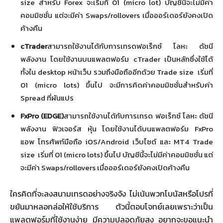
size สำหรับ Forex จะเริ่มที่ 01 (micro lot) บัญชีนี้จะไม่มีค่า
คอมมิชชั่น แต่จะมีค่า Swaps/rollovers เมื่อออร์เดอร์ยังคงเปิด
ค้างคืน
cTrader
สามารถใช้งานได้กับการเทรดฟอเร็กซ์ โลหะ ดัชนี
พลังงาน โดยใช้งานบนแพลตฟอร์ม cTrader เป็นหลักซึ่งใช้ได้
ทั้งใน desktop หน้าเว็บ รวมถึงมือถืออีกด้วย Trade size เริ่มที่
01 (micro lots) ขึ้นไป จะมีการคิดค่าคอมมิชชั่นสำหรับค่า
Spread ที่ผันแปร
FxPro (EDGE)
สามารถใช้งานได้กับการเทรด ฟอเร็กซ์ โลหะ ดัชนี
พลังงาน ฟิวเจอร์ส หุ้น โดยใช้งานได้บนแพลตฟอร์ม FxPro
แอพ โทรศัพท์มือถือ iOS/Android เว็บไซต์ และ MT4 Trade
size เริ่มที่ 01 (micro lots) ขึ้นไป บัญชีนี้จะไม่มีค่าคอมมิชชั่น แต่
จะมีค่า Swaps/rollovers เมื่อออร์เดอร์ยังคงเปิดค้างคืน
ใครคิดที่จะลงสนามเทรดอย่างจริงจัง ไม่เน้นพวกโบนัสหรือโปรที่
ขยันมาหลอกล่อให้ใช้บริการ ตัวนี้ตอบโจทย์เลยเพราะว่าเป็น
แพลตฟอร์มที่ใช้งานง่าย มีความปลอดภัยสูง อยากจะขอแนะนำ