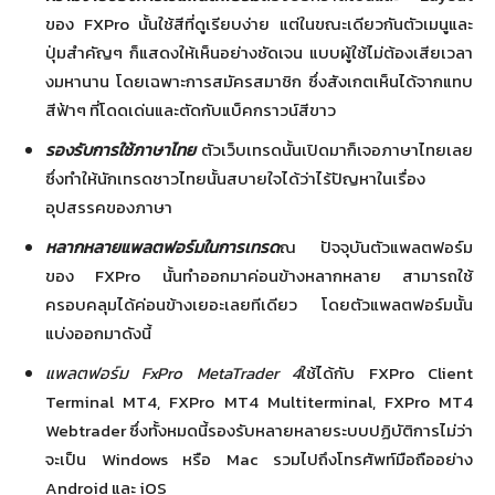
ของ FXPro นั้นใช้สีที่ดูเรียบง่าย แต่ในขณะเดียวกันตัวเมนูและ
ปุ่มสำคัญๆ ก็แสดงให้เห็นอย่างชัดเจน แบบผู้ใช้ไม่ต้องเสียเวลา
งมหานาน โดยเฉพาะการสมัครสมาชิก ซึ่งสังเกตเห็นได้จากแทบ
สีฟ้าๆ ที่โดดเด่นและตัดกับแบ็คกราวน์สีขาว
รองรับการใช้ภาษาไทย
ตัวเว็บเทรดนั้นเปิดมาก็เจอภาษาไทยเลย
ซึ่งทำให้นักเทรดชาวไทยนั้นสบายใจได้ว่าไร้ปัญหาในเรื่อง
อุปสรรคของภาษา
หลากหลายแพลตฟอร์มในการเทรด
ณ ปัจจุบันตัวแพลตฟอร์ม
ของ FXPro นั้นทำออกมาค่อนข้างหลากหลาย สามารถใช้
ครอบคลุมได้ค่อนข้างเยอะเลยทีเดียว โดยตัวแพลตฟอร์มนั้น
แบ่งออกมาดังนี้
แพลตฟอร์ม
FxPro MetaTrader
4
ใช้ได้กับ FXPro Client
Terminal MT4, FXPro MT4 Multiterminal, FXPro MT4
Webtrader ซึ่งทั้งหมดนี้รองรับหลายหลายระบบปฏิบัติการไม่ว่า
จะเป็น Windows หรือ Mac รวมไปถึงโทรศัพท์มือถืออย่าง
Android และ iOS