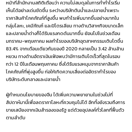
หน้าที่สำนักงานสถิติเตือนว่า ความไม่สมดุลในการทำกำไรเริ่ม
เห็นได้อย่างเด่นชัดขึ้น ระหว่างบริษัทต้นน้ำและปลายน้ำเพราะ
ราคาสินค้าโภคภัณฑ์ที่สูงขึ้น พบกำไรเพิ่มมากขึ้นอย่างมากใน
กลุ่มโลหะ, เคมีภัณฑ์ และปิโตรเลียม ทางด้านวิสาหกิจขนาดเล็ก
และปลายน้ำต่างก็ได้รับแรงกดดันมากขึ้น ย้อนไปในช่วงเดือน
มกราคม-พฤษภาคม ผลกำไรของบริษัทอุตสาหกรรมเติบโตขึ้น
83.4% จากเดือนเดียวกันของปี 2020 กลายเป็น 3.42 ล้านล้าน
หยวน ทางด้านอัตราเงินเฟ้อพบว่ามีการเติบโตเร็วที่สุดในรอบ
กว่า 12 ปีในเดือนพฤษภาคม ซึ่งได้รับแรงหนุนจากราคาสินค้า
โภคภัณฑ์ที่พุ่งสูงขึ้น ก่อให้เกิดความเสี่ยงต่ออัตรากำไรของ
บริษัทระดับกลางและปลายน้ำ
ผู้กำหนดนโยบายของจีน ได้เพิ่มความพยายามในช่วงไม่กี่
สัปดาห์มานี้เพื่อลดราคาโลหะที่ควบคุมไม่ได้ อีกทั้งยังรวมถึงการ
ขายเสบียงจากเงินสำรองของรัฐ แต่ด้วยอุปสงค์ทั่วโลกที่ฟื้นตัว
ตามลำดับ