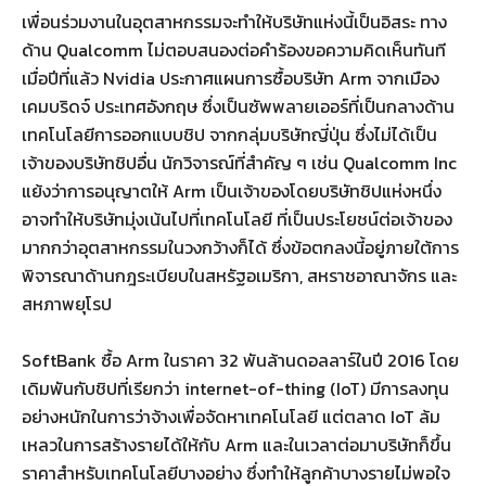
เพื่อนร่วมงานในอุตสาหกรรมจะทำให้บริษัทแห่งนี้เป็นอิสระ ทาง
ด้าน Qualcomm ไม่ตอบสนองต่อคำร้องขอความคิดเห็นทันที
เมื่อปีที่แล้ว Nvidia ประกาศแผนการซื้อบริษัท Arm จากเมือง
เคมบริดจ์ ประเทศอังกฤษ ซึ่งเป็นซัพพลายเออร์ที่เป็นกลางด้าน
เทคโนโลยีการออกแบบชิป จากกลุ่มบริษัทญี่ปุ่น ซึ่งไม่ได้เป็น
เจ้าของบริษัทชิปอื่น นักวิจารณ์ที่สำคัญ ๆ เช่น Qualcomm Inc
แย้งว่าการอนุญาตให้ Arm เป็นเจ้าของโดยบริษัทชิปแห่งหนึ่ง
อาจทำให้บริษัทมุ่งเน้นไปที่เทคโนโลยี ที่เป็นประโยชน์ต่อเจ้าของ
มากกว่าอุตสาหกรรมในวงกว้างก็ได้ ซึ่งข้อตกลงนี้อยู่ภายใต้การ
พิจารณาด้านกฎระเบียบในสหรัฐอเมริกา, สหราชอาณาจักร และ
สหภาพยุโรป
SoftBank ซื้อ Arm ในราคา 32 พันล้านดอลลาร์ในปี 2016 โดย
เดิมพันกับชิปที่เรียกว่า internet-of-thing (IoT) มีการลงทุน
อย่างหนักในการว่าจ้างเพื่อจัดหาเทคโนโลยี แต่ตลาด IoT ล้ม
เหลวในการสร้างรายได้ให้กับ Arm และในเวลาต่อมาบริษัทก็ขึ้น
ราคาสำหรับเทคโนโลยีบางอย่าง ซึ่งทำให้ลูกค้าบางรายไม่พอใจ