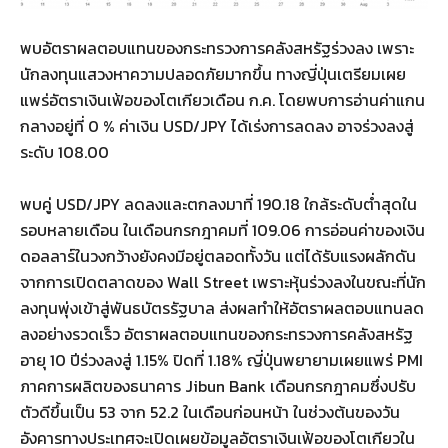
พบอัตราผลตอบแทนของกระทรวงการคลังสหรัฐร่วงลง เพราะ
นักลงทุนแสวงหาความปลอดภัยมากขึ้น ทางญี่ปุ่นเตรียมเผย
แพร่อัตราเงินเฟ้อของโตเกียวเดือน ก.ค. โดยพบการอ่านค่าแกน
กลางอยู่ที่ 0 % ค่าเงิน USD/JPY ได้เร่งการลดลง อาจร่วงลงสู่
ระดับ 108.00
พบคู่ USD/JPY ลดลงและตกลงมาที่ 190.18 ใกล้ระดับต่ำสุดใน
รอบหลายเดือน ในเดือนกรกฎาคมที่ 109.06 การอ่อนค่าของเงิน
ดอลลาร์ในวงกว้างยังคงมีอยู่ตลอดทั้งวัน แต่ได้รับแรงผลักดัน
จากการเปิดตลาดของ Wall Street เพราะหุ้นร่วงลงในขณะที่นัก
ลงทุนพุ่งเข้าสู่พันธบัตรรัฐบาล ส่งผลทำให้อัตราผลตอบแทนลด
ลงอย่างรวดเร็ว อัตราผลตอบแทนของกระทรวงการคลังสหรัฐ
อายุ 10 ปีร่วงลงสู่ 1.15% ปิดที่ 1.18% ญี่ปุ่นพยายามเผยแพร่ PMI
ภาคการผลิตของธนาคาร Jibun Bank เดือนกรกฎาคมซึ่งปรับ
ตัวดีขึ้นเป็น 53 จาก 52.2 ในเดือนก่อนหน้า ในช่วงต้นของวัน
อังคารทางประเทศจะเปิดเผยข้อมูลอัตราเงินเฟ้อของโตเกียวใน