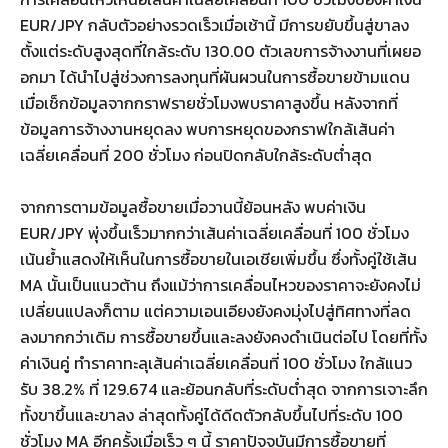
EUR/JPY กลับตัวอย่างรวดเร็วเมื่อเช้านี้ มีการขยับขึ้นสู่ขาลง
ตั้งแต่ระดับสูงสุดที่ใกล้ระดับ 130.00 ตัวเลขการจ้างงานที่เผยอ
อกมา ได้นำไปสู่ช่วงการลงทุนที่ผันผวนในการซื้อขายข้ามแดน
เมื่อเช็กข้อมูลจากกราฟรายชั่วโมงพบราคาสูงขึ้น หลังจากที่
ข้อมูลการจ้างงานหยุดลง พบการหยุดของกราฟใกล้เส้นค่า
เฉลี่ยเคลื่อนที่ 200 ชั่วโมง ก่อนปิดกลับใกล้ระดับต่ำสุด
จากการตามข้อมูลซื้อขายเมื่อวานนี้ย้อนหลัง พบค่าเงิน
EUR/JPY พุ่งขึ้นเร็วมากกว่าเส้นค่าเฉลี่ยเคลื่อนที่ 100 ชั่วโมง
เน้นย้ำแสดงให้เห็นในการซื้อขายในเอเชียเพิ่มขึ้น ซึ่งทั้งคู่ใช้เส้น
MA นั้นเป็นแนวต้าน ถึงแม้ว่าการเคลื่อนไหวของราคาจะยังคงไม่
เปลี่ยนแปลงก็ตาม แต่ความเอนเอียงยังคงมุ่งไปสู่ทิศทางที่ลด
ลงมากกว่าเดิม การซื้อขายขึ้นและลงยังคงดำเนินต่อไป โดยที่ทั้ง
ค่าเงินคู่ ทำราคาทะลุเส้นค่าเฉลี่ยเคลื่อนที่ 100 ชั่วโมง ใกล้แนว
รับ 38.2% ที่ 129.674 และย้อนกลับที่ระดับต่ำสุด จากการเจาะลึก
ทั้งขาขึ้นและขาลง ล่าสุดทั้งคู่ได้ดีดตัวกลับขึ้นไปที่ระดับ 100
ชั่วโมง MA อีกครั้งเมื่อเร็ว ๆ นี้ ราคาปัจจุบันมีการซื้อขายที่