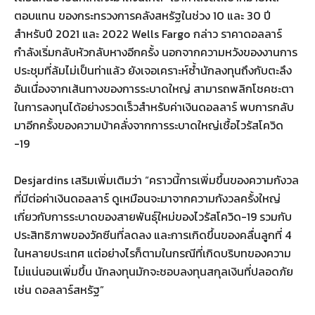
ตอบแทน ของกระทรวงการคลังสหรัฐในช่วง 10 และ 30 ปี
สำหรับปี 2021 และ 2022 Wells Fargo กล่าว ราคาดอลลาร์
กำลังเริ่มกลับหัวกลับหางอีกครั้ง นอกจากความหวังของงานการ
ประชุมที่ล้มไม่เป็นท่าแล้ว ยังเจอเคราะห์ซ้ำนักลงทุนถึงกับตะลึง
อันเนื่องจากเส้นทางของการระบาดใหญ่ สามารถพลิกโชคชะตา
ในการลงทุนได้อย่างรวดเร็วสำหรับค่าเงินดอลลาร์ พบการกลับ
มาอีกครั้งของความบ้าคลั่งจากการระบาดใหญ่เชื้อไวรัสโควิด
-19
Desjardins เสริมเพิ่มเติมว่า “คราวนี้การเพิ่มขึ้นของความกังวล
ที่มีต่อค่าเงินดอลลาร์ ดูเหมือนจะมาจากความกังวลครั้งใหญ่
เกี่ยวกับการระบาดของสายพันธุ์ใหม่ของไวรัสโควิด-19 รวมกับ
ประสิทธิภาพของวัคซีนที่ลดลง และการเกิดขึ้นของคลื่นลูกที่ 4
ในหลายประเทศ แต่อย่างไรก็ตามในกรณีที่เกิดบริบทของความ
ไม่แน่นอนเพิ่มขึ้น นักลงทุนมักจะชอบลงทุนสกุลเงินที่ปลอดภัย
เช่น ดอลลาร์สหรัฐ”