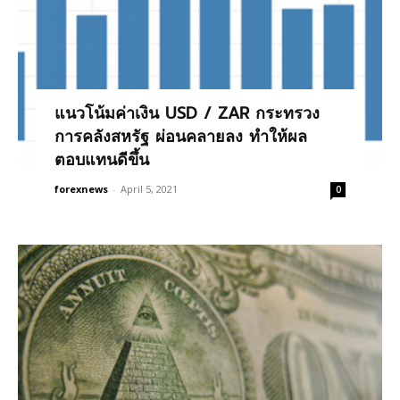
แนวโน้มค่าเงิน USD / ZAR กระทรวง
การคลังสหรัฐ ผ่อนคลายลง ทำให้ผล
ตอบแทนดีขึ้น
forexnews
-
April 5, 2021
0