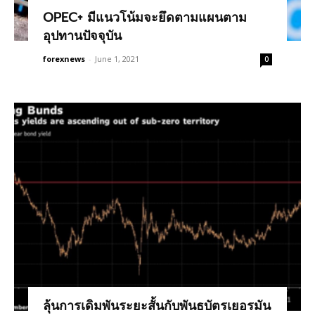
OPEC+ มีแนวโน้มจะยึดตามแผนตาม
อุปทานปัจจุบัน
forexnews
-
June 1, 2021
0
ลุ้นการเดิมพันระยะสั้นกับพันธบัตรเยอรมัน