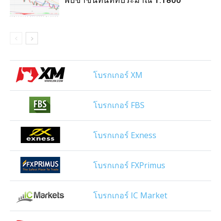
พบขาขึ้นทันทีที่ประมาณ 1.1800
โบรกเกอร์ XM
โบรกเกอร์ FBS
โบรกเกอร์ Exness
โบรกเกอร์ FXPrimus
โบรกเกอร์ IC Market