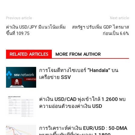
Previous article
Next article
ค่าเงิน USD/JPY มีแนวโน้มเพิ่ม
สหรัฐฯ ปรับเพิ่ม GDP ไตรมาส
ขึ้นที่ 109.75
ก่อนเป็น 6.6%
RELATED ARTICLES
MORE FROM AUTHOR
การโจมตีทางไซเบอร์ “Handala” บน
เครือข่าย SSV
ค่าเงิน USD/CAD พุ่งเข้าใกล้ 1.2600 พบ
ความอ่อนตัวของค่าเงิน USD
การวิเคราะห์ค่าเงิน EUR/USD : 50-DMA