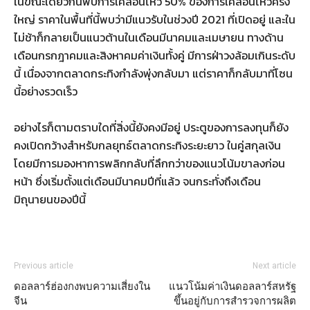
ในขณะเดียวกันพบการเคลื่อนไหว 50% ของการเคลื่อนไหวครั้ง
ใหญ่ ราคาในพื้นที่นี้พบว่ามีแนวรับในช่วงปี 2021 ที่เปิดอยู่ และใน
ไม่ช้าก็กลายเป็นแนวต้านในเดือนมีนาคมและเมษายน ทางด้าน
เดือนกรกฎาคมและสิงหาคมค่าเงินทั้งคู่ มีการฝ่าวงล้อมเกินระดับ
นี้ เนื่องจากตลาดกระทิงกำลังพุ่งกลับมา แต่ราคาก็กลับมาที่โซน
นี้อย่างรวดเร็ว
อย่างไรก็ตามตราบใดที่สิ่งนี้ยังคงมีอยู่ ประตูของการลงทุนก็ยัง
คงเปิดกว้างสำหรับกลยุทธ์ตลาดกระทิงระยะยาว ในคู่สกุลเงิน
โดยมีการมองหาการพลิกกลับที่ลึกกว่าของแนวโน้มขาลงก่อน
หน้า ซึ่งเริ่มตั้งแต่เดือนมีนาคมปีที่แล้ว จนกระทั่งถึงเดือน
มิถุนายนของปีนี้
Previous article
Next article
ดอลลาร์ฮ่องกงพบความเสี่ยงใน
แนวโน้มค่าเงินดอลลาร์สหรัฐ
จีน
ขึ้นอยู่กับการสำรวจการผลิต