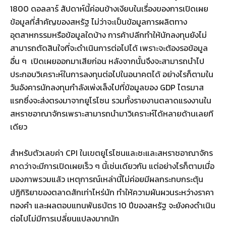
1800 ดอลลาร์ สัปดาห์นี้ค่อนข้างเงียบในเรื่องของการเปิดเผย
ข้อมูลที่สำคัญของสหรัฐ ไม่ว่าจะเป็นข้อมูลการผลิตทาง
อุตสาหกรรมหรือข้อมูลใดบ้าง การค้าปลีกทำให้นักลงทุนยังไม่
สามารถตัดสินใจที่จะดำเนินการต่อไปได้ เพราะจะต้องรอข้อมูล
อื่น ๆ เปิดเผยออกมาเสียก่อน หลังจากนั้นจึงจะสามารถนำไป
ประกอบวิเคราะห์ในการลงทุนต่อไปในอนาคตได้ อย่างไรก็ตามใน
วันอังคารนักลงทุนกำลังเพ่งเล็งไปที่ข้อมูลของ GDP ไตรมาส
แรกซึ่งจะส่งตรงมาจากยูโรโซน รวมทั้งรายงานตลาดแรงงานใน
สหราชอาณาจักรเพราะสามารถนำมาวิเคราะห์ได้หลายด้านเลยที
เดียว
สำหรับตัวเลขค่า CPI ในเขตยูโรโซนและซะและสหราชอาณาจักร
คาดว่าจะมีการเปิดเผยเร็ว ๆ นี้เช่นเดียวกัน แต่อย่างไรก็ตามเมื่อ
มองภาพรวมแล้ว เหตุการณ์เหล่านี้ไม่ค่อยมีผลกระทบกระตุ้น
ปฏิกิริยาของตลาดสักเท่าไหร่นัก ทำให้ความผันผวนระหว่างราคา
ทองคำ และผลตอบแทนพันธบัตร 10 ปีของสหรัฐ จะยังคงดำเนิน
ต่อไปไม่มีการเปลี่ยนแปลงมากนัก