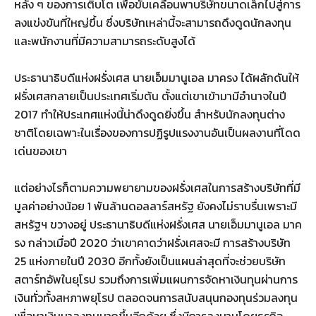
หลัง ๆ ของการเติบโต เพื่อขับเคลื่อนพาบริษัทขนาดเล็กไปสู่การ
ลงแข่งขันที่ใหญ่ขึ้น ซึ่งบริษัทเหล่านี้จะสามารถดึงดูดนักลงทุน
และพนักงานที่มีความสามารถระดับสูงได้
ประธานาธิบดีแห่งฝรั่งเศส นายเอ็มมานูเอล มาครง ได้ผลักดันให้
ฝรั่งเศสกลายเป็นประเทศเริ่มต้น ตั้งแต่เขาเข้ามามีอำนาจในปี
2017 ทำให้ประเทศแห่งนี้น่าดึงดูดยิ่งขึ้น สำหรับนักลงทุนต่าง
ชาติโดยเฉพาะในเรื่องของการปฏิรูปแรงงานอันเป็นผลงานที่โดด
เด่นของเขา
แต่อย่างไรก็ตามความพยายามของฝรั่งเศสในการสร้างบริษัทที่มี
มูลค่าอย่างน้อย 1 พันล้านดอลลาร์สหรัฐ ยังคงไม่ราบรื่นเพราะมี
สหรัฐฯ ขวางอยู่ ประธานาธิบดีแห่งฝรั่งเศส นายเอ็มมานูเอล มาค
รง กล่าวเมื่อปี 2020 ว่าเขาคาดว่าฝรั่งเศสจะมี การสร้างบริษัท
25 แห่งภายในปี 2030 อีกทั้งยังเป็นแผนล่าสุดที่จะช่วยบริษัท
สตาร์ทอัพในยุโรป รวมถึงการเพิ่มแผนการจัดหาเงินทุนผ่านการ
เงินทั่วทั้งสหภาพยุโรป ตลอดจนการสนับสนุนกองทุนร่วมลงทุน