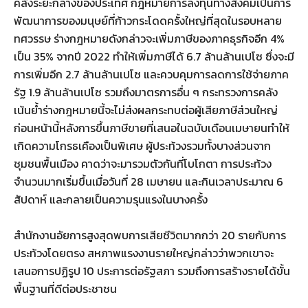
คลังระยะกลางของประเทศ กฎหมายการลงทุนทางสังคมเป็นการ
พัฒนาการของมนุษย์ที่ก้าวกระโดดครั้งใหญ่ที่สุดในรอบหลาย
ทศวรรษ ร่างกฎหมายดังกล่าวจะเพิ่มภาษีของภาคธุรกิจอีก 4%
เป็น 35% จากปี 2022 ทำให้เพิ่มภาษีได้ 6.7 ล้านล้านเปโซ ซึ่งจะมี
การเพิ่มอีก 2.7 ล้านล้านเปโซ และควบคุมการลดการใช้จ่ายภาค
รัฐ 1.9 ล้านล้านเปโซ รวมถึงมาตรการอื่น ๆ กระทรวงการคลัง
เน้นย้ำร่างกฎหมายนี้จะไม่ส่งผลกระทบต่อผู้เสียภาษีส่วนใหญ่
ก่อนหน้านี้หลังการขึ้นภาษีขายที่เสนอในฉบับเดือนเมษายนทำให้
เกิดความโกรธเคืองเป็นพิเศษ ผู้ประท้วงรวมทั้งบางส่วนจาก
ชุมชนพื้นเมือง คาดว่าจะมารวมตัวกันที่โบโกตา การประท้วง
จำนวนมากเริ่มขึ้นเมื่อวันที่ 28 เมษายน และกินเวลาประมาณ 6
สัปดาห์ และกลายเป็นความรุนแรงในบางครั้ง
สำนักงานอัยการสูงสุดพบการเสียชีวิตมากกว่า 20 รายกับการ
ประท้วงโดยตรง สหภาพแรงงานรายใหญ่กล่าวว่าพวกเขาจะ
เสนอการปฏิรูป 10 ประการต่อรัฐสภา รวมถึงการสร้างรายได้ขั้น
พื้นฐานที่ดีต่อประชาชน