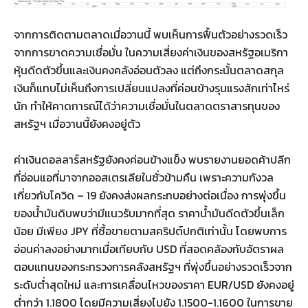
จากการติดตามตลาดเมื่อวานนี้ พบเห็นการฟื้นตัวอย่างรวดเร็ว
จากการขาดความเชื่อมั่น ในความเสี่ยงค่าเงินของสหรัฐอเมริกา
หุ้นดีดตัวขึ้นและเงินคงคลังอ่อนตัวลง แต่ถึงกระนั้นตลาดสกุล
เงินก็แทบไม่เห็นถึงการเปลี่ยนแปลงที่ค่อนข้างรุนแรงสักเท่าไหร่
นัก ทำให้คาดการณ์ได้ว่าความเชื่อมั่นในตลาดตราสารทุนของ
สหรัฐฯ เมื่อวานนี้ยังคงอยู่ตัว
ค่าเงินดอลลาร์สหรัฐยังคงค่อนข้างแข็ง พบรายงานยอดค้าปลีก
ที่อ่อนแอที่มาจากออสเตรเลียในชั่วข้ามคืน เพราะความกังวล
เกี่ยวกับโควิด – 19 ยังคงส่งผลกระทบอย่างต่อเนื่อง การพุ่งขึ้น
ของน้ำมันดิบพบว่ามีแนวรับมากที่สุด ราคาน้ำมันดีดตัวขึ้นเล็ก
น้อย มีเพียง JPY ที่ซื้อขายตามสคริปต์ปกติเท่านั้น โดยพบการ
อ่อนค่าลงอย่างมากเมื่อเทียบกับ USD ที่สอดคล้องกับอัตราผล
ตอบแทนของกระทรวงการคลังสหรัฐฯ ที่พุ่งขึ้นอย่างรวดเร็วจาก
ระดับต่ำสุดใหม่ และการเคลื่อนไหวของราคา EUR/USD ยังคงอยู่
ต่ำกว่า 1.1800 โดยมีความเสี่ยงไปยัง 1.1500-1.1600 ในการขาย