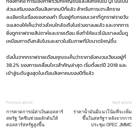
ทองคำคือ การมองภาพรวมที่ใหญ่ขึ้นและสิ่งที่เห็นใน Q1 นั้นเป็น
ส่วนเสริมของเดือนสิงหาคมปีที่แล้ว สำหรับการเจาะลึกราย
ละเอียดในเรื่องของทองคำ ขึ้นอยู่กับกรอบเวลาที่ดูกราฟรายวัน
จะแสดงให้เห็นว่าช่วงไหนใกล้จะถึงในช่วงขาลงแล้ว และจากการ
ยิ่งดูกราฟรายสัปดาห์และรายเดือน ยิ่งทำให้แนวโน้มขาลงนั้นดู
เหมือนการดึงกลับในระยะยาวในธีมภาพที่มีขนาดใหญ่ขึ้น
ดังนั้นจากกราฟรายเดือนคุณจะเห็นว่าราคายังคงวนเวียนอยู่ที่
38.2% ของการเคลื่อนไหวสำคัญล่าสุด เริ่มตั้งแต่ปี 2018 และ
เข้าสู่ระดับสูงสุดในเดือนสิงหาคมของปีที่แล้ว
Previous article
Next article
การคาดการณ์ค่าเงินดอลลาร์
ราคาน้ำมันมีแนวโน้มที่จะเพิ่ม
สหรัฐ วัคซีนช่วยผลักดันให้
ขึ้นในสหรัฐฯ หลังจากการ
ดอลลาร์สหรัฐสูงขึ้น
ประชุม OPEC JMMC