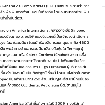
ia General de Combustibles (CGC) ออกมาประกาศว่า ทาง
ล้วเพื่อเพิ่มการดำเนินงานในท้องถิ่น โดยจะสามารถช่วยเพิ่ม
ท่าน้ำมันต่อวัน
oracion America International กล่าวว่าจะซื้อ Sinopec
าดของข้อตกลง โดยบริษัทของจีนแห่งนี้เป็นเจ้าของดำเนินการ
 Cuyo ในอาร์เจนตินา โดยมีทรัพย์สินครอบคลุมมากถึง 4,600
น พบว่าทางด้านอาร์เจนตินายังคงถือหุ้นใน Termap ผู้
านตาครูซและท่าเรือ Caleta Cordova (Chubut) จากการซื้อ
ามหลากหลายทางธรณีวิทยาที่น่าสนใจ ไม่เพียงแต่ในเรื่อง
นในพื้นที่คับแคบและธรรมดา Hugo Eurnekian ผู้บริหารระดับ
ี่จะดำเนินงานนับเป็นข้อพิสูจน์เรื่องนี้ โดยแหล่งข่าวในตลาด
inopec มีมูลค่าประมาณ 250 ล้านเหรียญสหรัฐ บริษัทแม่ของ
ันและก๊าซของ Occidental Petroleum ซึ่งมีฐานอยู่ใน
าร์
racion America ได้เข้าซื้อกิจการในปี 2009 ทางบริษัทได้