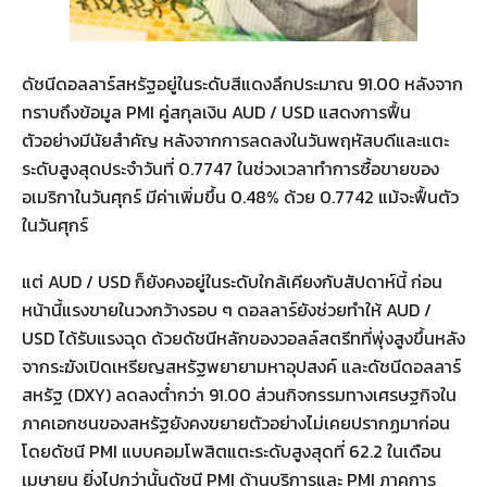
ดัชนีดอลลาร์สหรัฐอยู่ในระดับสีแดงลึกประมาณ 91.00 หลังจาก
ทราบถึงข้อมูล PMI คู่สกุลเงิน AUD / USD แสดงการฟื้น
ตัวอย่างมีนัยสำคัญ หลังจากการลดลงในวันพฤหัสบดีและแตะ
ระดับสูงสุดประจำวันที่ 0.7747 ในช่วงเวลาทำการซื้อขายของ
อเมริกาในวันศุกร์ มีค่าเพิ่มขึ้น 0.48% ด้วย 0.7742 แม้จะฟื้นตัว
ในวันศุกร์
แต่ AUD / USD ก็ยังคงอยู่ในระดับใกล้เคียงกับสัปดาห์นี้ ก่อน
หน้านี้แรงขายในวงกว้างรอบ ๆ ดอลลาร์ยังช่วยทำให้ AUD /
USD ได้รับแรงฉุด ด้วยดัชนีหลักของวอลล์สตรีทที่พุ่งสูงขึ้นหลัง
จากระฆังเปิดเหรียญสหรัฐพยายามหาอุปสงค์ และดัชนีดอลลาร์
สหรัฐ (DXY) ลดลงต่ำกว่า 91.00 ส่วนกิจกรรมทางเศรษฐกิจใน
ภาคเอกชนของสหรัฐยังคงขยายตัวอย่างไม่เคยปรากฏมาก่อน
โดยดัชนี PMI แบบคอมโพสิตแตะระดับสูงสุดที่ 62.2 ในเดือน
เมษายน ยิ่งไปกว่านั้นดัชนี PMI ด้านบริการและ PMI ภาคการ