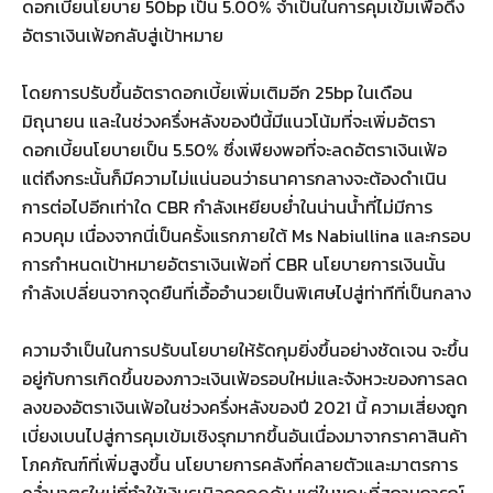
ดอกเบี้ยนโยบาย 50bp เป็น 5.00% จำเป็นในการคุมเข้มเพื่อดึง
อัตราเงินเฟ้อกลับสู่เป้าหมาย
โดยการปรับขึ้นอัตราดอกเบี้ยเพิ่มเติมอีก 25bp ในเดือน
มิถุนายน และในช่วงครึ่งหลังของปีนี้มีแนวโน้มที่จะเพิ่มอัตรา
ดอกเบี้ยนโยบายเป็น 5.50% ซึ่งเพียงพอที่จะลดอัตราเงินเฟ้อ
แต่ถึงกระนั้นก็มีความไม่แน่นอนว่าธนาคารกลางจะต้องดำเนิน
การต่อไปอีกเท่าใด CBR กำลังเหยียบย่ำในน่านน้ำที่ไม่มีการ
ควบคุม เนื่องจากนี่เป็นครั้งแรกภายใต้ Ms Nabiullina และกรอบ
การกำหนดเป้าหมายอัตราเงินเฟ้อที่ CBR นโยบายการเงินนั้น
กำลังเปลี่ยนจากจุดยืนที่เอื้ออำนวยเป็นพิเศษไปสู่ท่าทีที่เป็นกลาง
ความจำเป็นในการปรับนโยบายให้รัดกุมยิ่งขึ้นอย่างชัดเจน จะขึ้น
อยู่กับการเกิดขึ้นของภาวะเงินเฟ้อรอบใหม่และจังหวะของการลด
ลงของอัตราเงินเฟ้อในช่วงครึ่งหลังของปี 2021 นี้ ความเสี่ยงถูก
เบี่ยงเบนไปสู่การคุมเข้มเชิงรุกมากขึ้นอันเนื่องมาจากราคาสินค้า
โภคภัณฑ์ที่เพิ่มสูงขึ้น นโยบายการคลังที่คลายตัวและมาตรการ